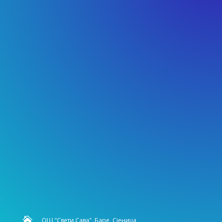

ОШ "Свети Сава", Баре, Сјеница