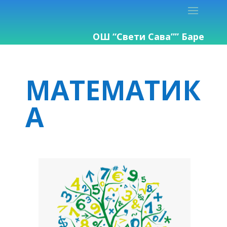
ОШ “Свети Сава”” Баре
MАТЕМАТИК
А