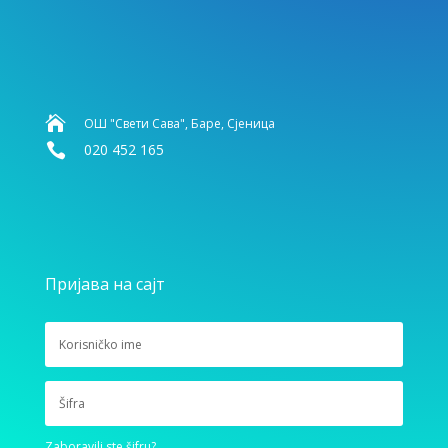

ОШ "Свети Сава", Баре, Сјеница

020 452 165
Пријава на сајт
Zaboravili ste šifru?