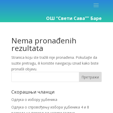
ОШ “Свети Сава”” Баре
Nema pronađenih
rezultata
Stranica koju ste tražili nije pronađena. Pokušajte da
suzite pretragu, ili koristite navigaciju iznad kako biste
pronašli objavu.
Скорашњи чланци
Одлука о избору уџбеника
Одлука о спровођењу избора уџбеника 4 и 8
разреда на период од четири године